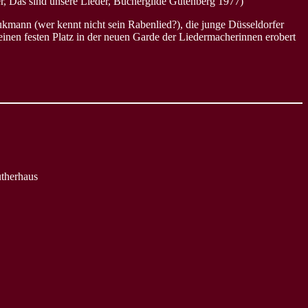
r, Das sind unsere Lieder, Büchergilde Gutenberg 1977)
nn (wer kennt nicht sein Rabenlied?), die junge Düsseldorfer
en festen Platz in der neuen Garde der Liedermacherinnen erobert
utherhaus