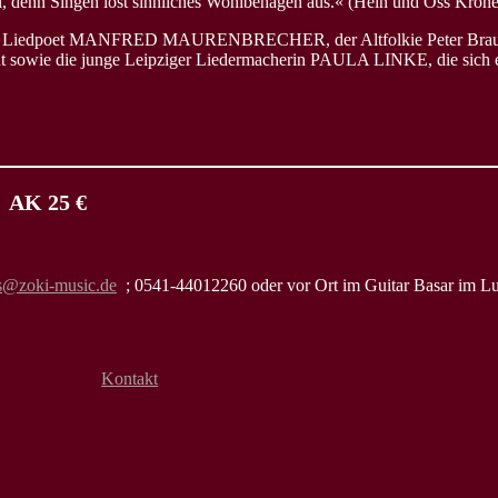
l, denn Singen löst sinnliches Wohlbehagen aus.« (Hein und Oss Kröhe
 der Liedpoet MANFRED MAURENBRECHER, der Altfolkie Peter Braukma
sowie die junge Leipziger Liedermacherin PAULA LINKE, die sich ein
) AK 25 €
ts@zoki-music.de
; 0541-44012260 oder vor Ort im Guitar Basar im L
Kontakt